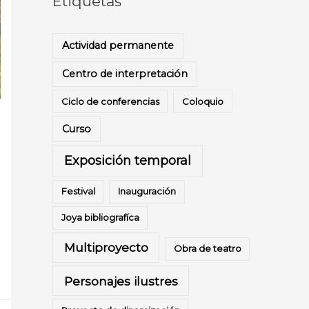
Etiquetas
Actividad permanente
Centro de interpretación
Ciclo de conferencias
Coloquio
Curso
Exposición temporal
e
Festival
Inauguración
a
Joya bibliografíca
o
Multiproyecto
Obra de teatro
Personajes ilustres