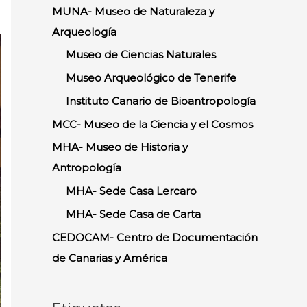
o
g
e
b
MUNA- Museo de Naturaleza y
o
o
r
r
e
Arqueología
r
k
a
Museo de Ciencias Naturales
m
:
Museo Arqueológico de Tenerife
Instituto Canario de Bioantropología
MCC- Museo de la Ciencia y el Cosmos
MHA- Museo de Historia y
Antropología
MHA- Sede Casa Lercaro
MHA- Sede Casa de Carta
CEDOCAM- Centro de Documentación
de Canarias y América