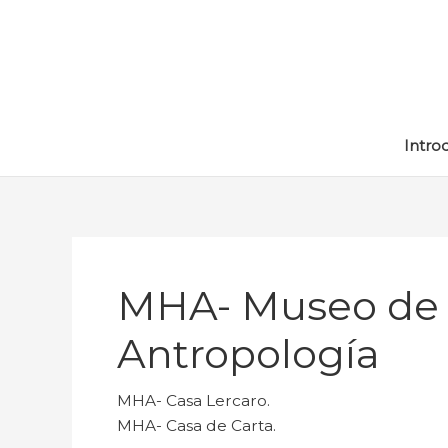
Ir
al
contenido
Intro
MHA- Museo de H
Antropología
MHA- Casa Lercaro.
MHA- Casa de Carta.